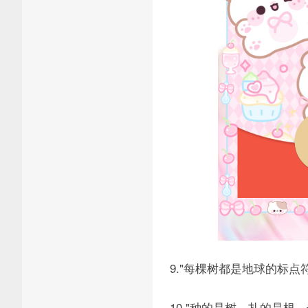
9."每棵树都是地球的标点
10."种的是树，扎的是根