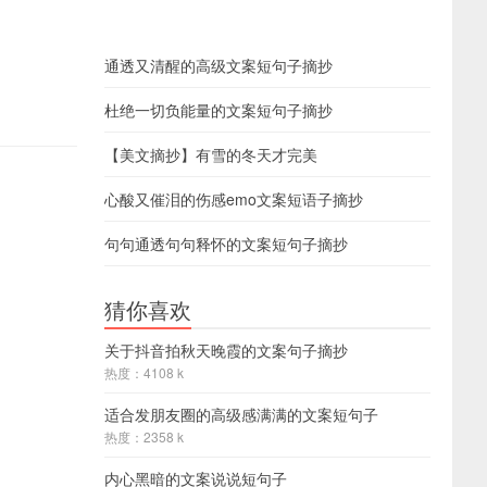
通透又清醒的高级文案短句子摘抄
杜绝一切负能量的文案短句子摘抄
【美文摘抄】有雪的冬天才完美
心酸又催泪的伤感emo文案短语子摘抄
句句通透句句释怀的文案短句子摘抄
猜你喜欢
关于抖音拍秋天晚霞的文案句子摘抄
热度：4108 k
适合发朋友圈的高级感满满的文案短句子
热度：2358 k
内心黑暗的文案说说短句子