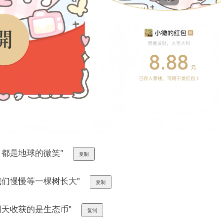
，都是地球的微笑"
复制
让我们慢慢等一棵树长大"
复制
，明天收获的是生态币"
复制