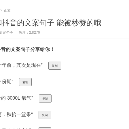
正文
>
和抖音的文案句子 能被秒赞的哦
文案句子
热度：2,8270
抖音的文案句子分享给你！
十年前，其次是现在"
复制
存份期"
复制
 3000L 氧气"
复制
荫，秋拾一篮果"
复制