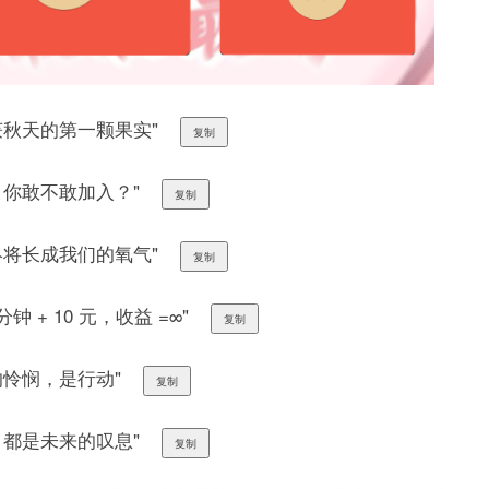
收获秋天的第一颗果实"
复制
，你敢不敢加入？"
复制
，终将长成我们的氧气"
复制
分钟 + 10 元，收益 =∞"
复制
的怜悯，是行动"
复制
，都是未来的叹息"
复制