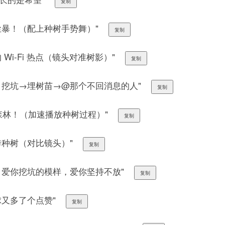
复制
沙尘暴！（配上种树手势舞）"
复制
 Wi-Fi 热点（镜头对准树影）"
复制
式：挖坑→埋树苗→@那个不回消息的人"
复制
一片森林！（加速播放种树过程）"
复制
在秀种树（对比镜头）"
复制
》：爱你挖坑的模样，爱你坚持不放"
复制
球又多了个点赞"
复制