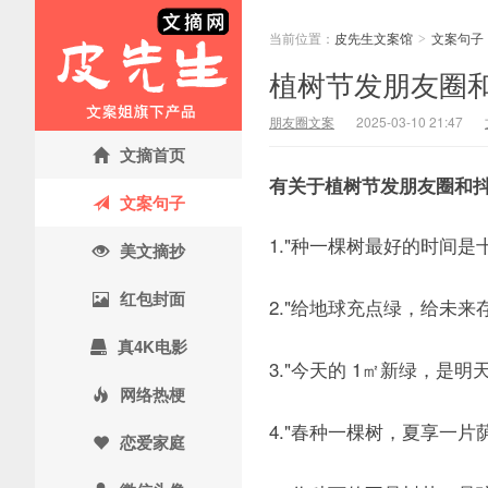
当前位置：
皮先生文案馆
文案句子
>
植树节发朋友圈
朋友圈文案
2025-03-10 21:47
文摘首页
有关于植树节发朋友圈和
文案句子
1."种一棵树最好的时间是
美文摘抄
红包封面
2."给地球充点绿，给未来
真4K电影
3."今天的 1㎡新绿，是明天的
网络热梗
4."春种一棵树，夏享一片
恋爱家庭