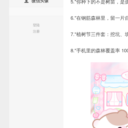
微信头像
5."你种下的不是树苗，是
6."在钢筋森林里，留一片
登陆
注册
7."植树节三件套：挖坑、
8."手机里的森林覆盖率 1