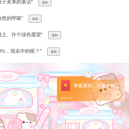
孩子未来的童话"
复制
自然的呼吸"
复制
填土、许个绿色愿望"
复制
00%，现实中的呢？"
复制