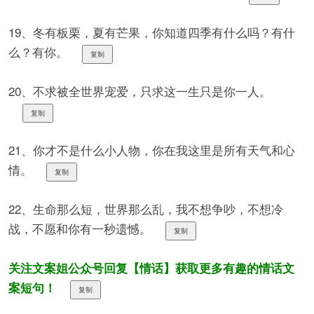
19、冬有板栗，夏有芒果，你知道四季有什么吗？有什
么？有你。
复制
20、不求被全世界宠爱，只求这一生只是你一人。
复制
21、你才不是什么小人物，你在我这里是所有天气和心
情。
复制
22、生命那么短，世界那么乱，我不想争吵，不想冷
战，不愿和你有一秒遗憾。
复制
关注文案姐公众号回复【情话】获取更多有趣的情话文
案短句！
复制