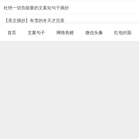
杜绝一切负能量的文案短句子摘抄
【美文摘抄】有雪的冬天才完美
首页
文案句子
网络热梗
微信头像
红包封面
心酸又催泪的伤感emo文案短语子摘抄
句句通透句句释怀的文案短句子摘抄
猜你喜欢
15句万圣节当天文案 万圣夜的祝福短句精选
热度：2341 k
朴灿烈超帅的微信头像
热度：2637 k
如何制造浪漫惊喜的方法 这6招百试百灵
热度：2375 k
超级美好可发朋友圈的文案
热度：2483 k