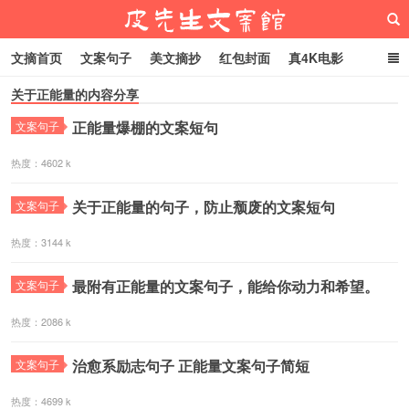
文摘首页
文案句子
美文摘抄
红包封面
真4K电影
关于正能量的内容分享
网络热梗
恋爱家庭
微信头像
正能量爆棚的文案短句
文案句子
皮先生文案馆
热度：4602 k
关于正能量的句子，防止颓废的文案短句
文案句子
热度：3144 k
最附有正能量的文案句子，能给你动力和希望。
文案句子
热度：2086 k
治愈系励志句子 正能量文案句子简短
文案句子
热度：4699 k