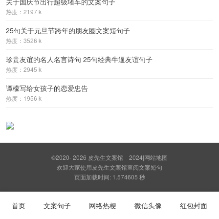
关于国庆节出行超级堵车的文案句子
热度：2197 k
25句关于元旦节跨年的朋友圈文案短句子
热度：3526 k
珍贵友谊的名人名言诗句 25句经典牛逼友谊句子
热度：2945 k
谭檬写给女孩子的恋爱忠告
热度：1956 k
©2020- 2026
皮先生文案馆
2024
|
网站地图
欢迎大家使用皮先生文案馆查阅文案短句
页面加载时间: 1.574605 秒
首页
文案句子
网络热梗
微信头像
红包封面