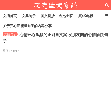
文摘首页
文案句子
美文摘抄
红包封面
真4K电影
关于开心正能量句子的内容分享
网络热梗
恋爱家庭
微信头像
心情开心幽默的正能量文案 发朋友圈的心情愉快句
文案句子
皮先生文案馆
子
热度：4306 k