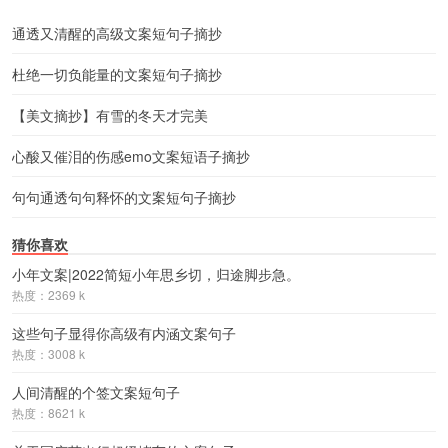
通透又清醒的高级文案短句子摘抄
杜绝一切负能量的文案短句子摘抄
【美文摘抄】有雪的冬天才完美
心酸又催泪的伤感emo文案短语子摘抄
句句通透句句释怀的文案短句子摘抄
猜你喜欢
小年文案|2022简短小年思乡切，归途脚步急。
热度：2369 k
这些句子显得你高级有内涵文案句子
热度：3008 k
人间清醒的个签文案短句子
热度：8621 k