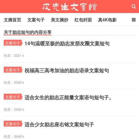
文摘首页
文案句子
美文摘抄
红包封面
真4K电影
关于励志短句的内容分享
网络热梗
恋爱家庭
微信头像
14句温暖至极的励志发朋友圈文案短句
文案句子
皮先生文案馆
热度：3231 k
祝福高三高考加油的励志语录文案短句
文案句子
热度：3399 k
适合女生的励志正能量文案语句短句子。
文案句子
热度：3493 k
适合少女励志座右铭文案短句子
文案句子
热度：3648 k