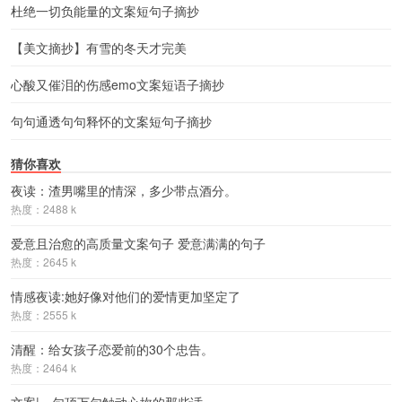
杜绝一切负能量的文案短句子摘抄
【美文摘抄】有雪的冬天才完美
心酸又催泪的伤感emo文案短语子摘抄
句句通透句句释怀的文案短句子摘抄
猜你喜欢
夜读：渣男嘴里的情深，多少带点酒分。
热度：2488 k
爱意且治愈的高质量文案句子 爱意满满的句子
热度：2645 k
情感夜读:她好像对他们的爱情更加坚定了
热度：2555 k
清醒：给女孩子恋爱前的30个忠告。
热度：2464 k