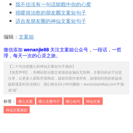
我不信没有一句话能戳中你的心窝
很暖很治愈的朋友圈文案短句子
适合发朋友圈的神仙文案短句子
编辑：
文案姐
微信添加
wenanjie88
关注文案姐公众号，一段话，一哲
理，每天一次的心灵之旅。
【
二十句治愈暖心的神仙文案短句子摘抄
】
【免责声明】：本网站部分图文来源或改编自互联网，主要目的在于信息
分享，让更多人获取所需阅读，版权归原作者所有，如侵犯到您的权益或
版权请及时告诉我们，我们将在24小时内删除！wenanjiejie#qq.com“#”换
成“@”
标签：
暖心文案
暖心文案句子
暖心短句
神仙文案
神仙文案摘抄