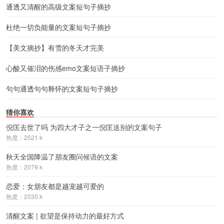
通透又清醒的高级文案短句子摘抄
杜绝一切负能量的文案短句子摘抄
【美文摘抄】有雪的冬天才完美
心酸又催泪的伤感emo文案短语子摘抄
句句通透句句释怀的文案短句子摘抄
猜你喜欢
倪匡去世了吗 为四大才子之一倪匡送别的文案句子
热度：2521 k
秋天全国降温了朋友圈问候语的文案
热度：2079 k
恋爱：女朋友都是越宠越可爱的
热度：2030 k
清醒文案 | 欲望是保持动力的最好方式