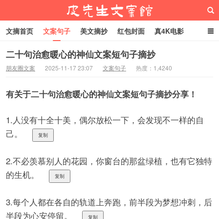
文摘首页
文案句子
美文摘抄
红包封面
真4K电影
网络热梗
恋爱家庭
微信头像
二十句治愈暖心的神仙文案短句子摘抄
朋友圈文案
2025-11-17 23:07
文案句子
热度：1,4240
皮先生文案馆
有关于二十句治愈暖心的神仙文案短句子摘抄分享！
1.人没有十全十美，偶尔放松一下，会发现不一样的自
己。
复制
2.不必羡慕别人的花园，你窗台的那盆绿植，也有它独特
的生机。
复制
3.每个人都在各自的轨道上奔跑，前半段为梦想冲刺，后
半段为心安停留。
复制