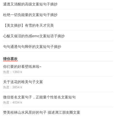
通透又清醒的高级文案短句子摘抄
杜绝一切负能量的文案短句子摘抄
【美文摘抄】有雪的冬天才完美
心酸又催泪的伤感emo文案短语子摘抄
句句通透句句释怀的文案短句子摘抄
猜你喜欢
你们要的好看壁纸来啦~
热度：1360 k
关于送花的唯美句子文案
热度：3854 k
微信签名文案句子，正能量个性签名文案短句
热度：4034 k
赞美桂林山水风景好的句子 描述漓江朋友圈文案