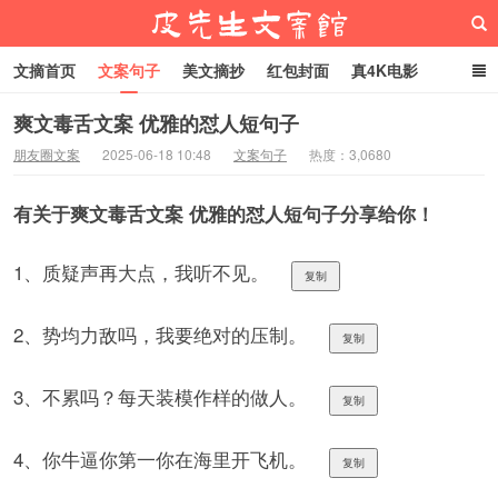
文摘首页
文案句子
美文摘抄
红包封面
真4K电影
网络热梗
恋爱家庭
微信头像
爽文毒舌文案 优雅的怼人短句子
朋友圈文案
2025-06-18 10:48
文案句子
热度：3,0680
皮先生文案馆
有关于爽文毒舌文案 优雅的怼人短句子分享给你！
1、质疑声再大点，我听不见。
复制
2、势均力敌吗，我要绝对的压制。
复制
3、不累吗？每天装模作样的做人。
复制
4、你牛逼你第一你在海里开飞机。
复制