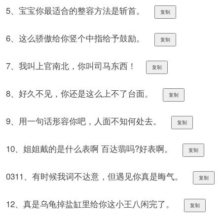
5、宝宝你最适合的整容方法是斩首。
复制
6、这么骄傲给你竖个中指给予鼓励。
复制
7、我叫上官南北，你叫司马东西！
复制
8、好久不见，你还是这么上不了台面。
复制
9、用一句话形容你吧，人面不知何处去。
复制
10、姐姐戴的是什么表啊 百达翡吗?好表啊。
复制
0311、有时候我词不达意，但遇见你真是晦气。
复制
12、真是乌龟掉盐缸里给你这小王八闲完了。
复制