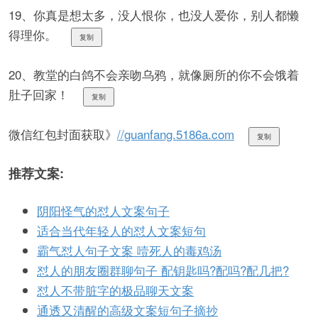
19、你真是想太多，没人恨你，也没人爱你，别人都懒
得理你。
复制
20、教堂的白鸽不会亲吻乌鸦，就像厕所的你不会饿着
肚子回家！
复制
微信红包封面获取》
//guanfang.5186a.com
复制
推荐文案:
阴阳怪气的怼人文案句子
适合当代年轻人的怼人文案短句
霸气怼人句子文案 噎死人的毒鸡汤
怼人的朋友圈群聊句子 配钥匙吗?配吗?配几把?
怼人不带脏字的极品聊天文案
通透又清醒的高级文案短句子摘抄