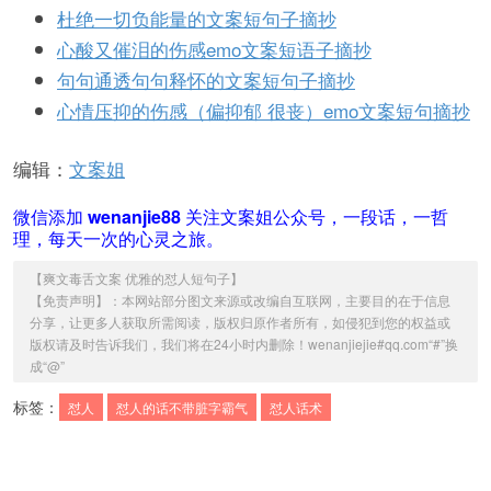
杜绝一切负能量的文案短句子摘抄
心酸又催泪的伤感emo文案短语子摘抄
句句通透句句释怀的文案短句子摘抄
心情压抑的伤感（偏抑郁 很丧）emo文案短句摘抄
编辑：
文案姐
微信添加
wenanjie88
关注文案姐公众号，一段话，一哲
理，每天一次的心灵之旅。
【
爽文毒舌文案 优雅的怼人短句子
】
【免责声明】：本网站部分图文来源或改编自互联网，主要目的在于信息
分享，让更多人获取所需阅读，版权归原作者所有，如侵犯到您的权益或
版权请及时告诉我们，我们将在24小时内删除！wenanjiejie#qq.com“#”换
成“@”
标签：
怼人
怼人的话不带脏字霸气
怼人话术