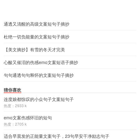
通透又清醒的高级文案短句子摘抄
杜绝一切负能量的文案短句子摘抄
【美文摘抄】有雪的冬天才完美
心酸又催泪的伤感emo文案短语子摘抄
句句通透句句释怀的文案短句子摘抄
猜你喜欢
连度娘都惊叹的小众句子文案短句子
热度：2933 k
emo文案伤感怀旧的短句
热度：2705 k
适合早晨发的正能量文案句子，23句早安干净励志句子