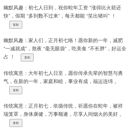
幽默风趣：初七人日到，祝你蛇年工资 “涨得比火箭还
快”，假期 “多到数不过来”，每天都能 “笑出猪叫” ！
复制
幽默风趣：家人们，正月初七咯！愿你新的一年，减肥
“一减就成”，熬夜 “毫无眼袋”，吃美食 “不长胖”，好运全
占 ！
复制
传统寓意：大年初七人日至，愿你传承先辈的智慧与勇
气，在新的一年，家庭和睦，事业有成，福运连绵 。
复制
传统寓意：正月初七，依循传统，祈愿你在蛇年，被祥
瑞笼罩，身体康健，万事顺遂，尽享人间烟火的美好 。
复制