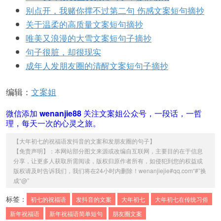
别点开，我赌你撑不过第二句 伤感文案短句摘抄
关于温柔的高质量文案短句摘抄
唯美又浪漫的大雪文案短句子摘抄
句子很脏，却很现实
成年人发朋友圈的清醒文案短句子摘抄
编辑：
文案姐
微信添加
wenanjie88
关注文案姐公众号，一段话，一哲
理，每天一次的心灵之旅。
【
大年初七的祝福语发抖音的文案和发朋友圈的句子
】
【免责声明】：本网站部分图文来源或改编自互联网，主要目的在于信息
分享，让更多人获取所需阅读，版权归原作者所有，如侵犯到您的权益或
版权请及时告诉我们，我们将在24小时内删除！wenanjiejie#qq.com“#”换
成“@”
标签：
初七的祝福语
发抖音的文案
大年初七
大年初七在传统习俗
新年祝福语
新年祝福语简单短句
朋友圈文案