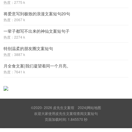
热度：2775 k
将爱意写到极致的浪漫文案短句20句
热度：2067 k
一辈子都写不出来的神仙文案短句子
热度：2274 k
特别温柔的朋友圈文案短句
热度：3887 k
月全食文案|我们凝望着同一个月亮。
热度：7641 k
©2020- 2026
皮先生文案馆
2024
|
网站地图
欢迎大家使用皮先生文案馆查阅文案短句
页面加载时间: 1.845570 秒