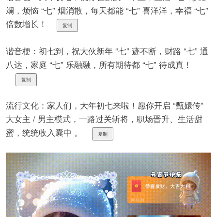
斓，烦恼 “七” 烟消散，每天都能 “七” 喜洋洋，幸福 “七”
倍数增长！
复制
谐音梗：初七到，祝大伙新年 “七” 迹不断，财路 “七” 通
八达，家庭 “七” 乐融融，所有期待都 “七” 待成真！
复制
流行文化：家人们，大年初七来啦！愿你开启 “甄嬛传”
大女主 / 男主模式，一路过关斩将，职场晋升、生活甜
蜜，统统收入囊中 。
复制