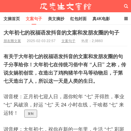
文摘首页
文案句子
美文摘抄
红包封面
真4K电影
网络热梗
恋爱家庭
微信头像
大年初七的祝福语发抖音的文案和发朋友圈的句子
朋友圈文案
2025-02-03 22:57
文案句子
热度：2,9860
皮先生文案馆
有关于大年初七的祝福语发抖音的文案和发朋友圈的句
子分享给你！大年初七在传统习俗中有 “人日” 之称，传
说女娲初创世，在造出了鸡狗猪羊牛马等动物后，于第
七天造出了人，所以这一天是人类的生日。
谐音梗：正月初七迎人日，愿你蛇年 “七” 开得胜，事业
“七” 风破浪，好运 “七” 天 24 小时在线，干啥都 “七” 来
运转！
复制
谐音梗：大年初七，祝你在新的一年里，生活 “七” 彩斑