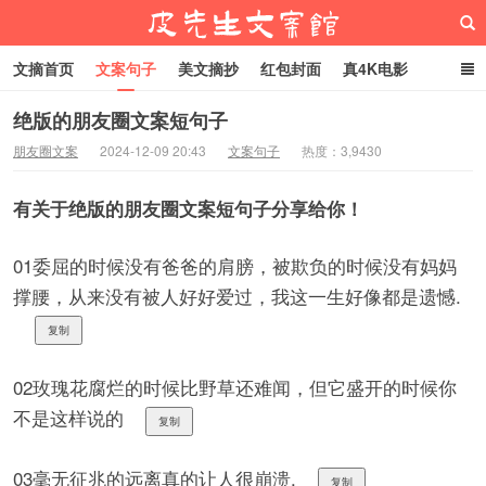
文摘首页
文案句子
美文摘抄
红包封面
真4K电影
网络热梗
恋爱家庭
微信头像
绝版的朋友圈文案短句子
朋友圈文案
2024-12-09 20:43
文案句子
热度：3,9430
皮先生文案馆
有关于绝版的朋友圈文案短句子分享给你！
01委屈的时候没有爸爸的肩膀，被欺负的时候没有妈妈
撑腰，从来没有被人好好爱过，我这一生好像都是遗憾.
复制
02玫瑰花腐烂的时候比野草还难闻，但它盛开的时候你
不是这样说的
复制
03毫无征兆的远离真的让人很崩溃.
复制