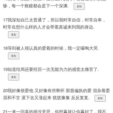
惨，每一个救赎都会是下一个深渊.
复制
17我深知自己太普通了，所以我时常自信，时常自卑，
时常在想什么样的人才会带着真诚来到我的身边.
复制
18等到被人很认真的爱着的时候，我一定嚎啕大哭.
复制
19知道结局还要经历一次无能为力的感觉太痛苦了.
复制
20我好像很爱他 又好像有些释怀 那股偏执的爱 混杂着委
屈和不甘 退下去又涨起来 犹犹豫豫 反反复复.
复制
21一来一回真的很没意思，你想赢就让你赢好了，我不