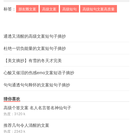
标签：
朋友圈文案
高级文案
高级短句
高级短句文案高质量
通透又清醒的高级文案短句子摘抄
杜绝一切负能量的文案短句子摘抄
【美文摘抄】有雪的冬天才完美
心酸又催泪的伤感emo文案短语子摘抄
句句通透句句释怀的文案短句子摘抄
猜你喜欢
高级个签文案 名人名言签名神仙句子
热度：3120 k
推荐几句令人清醒的文案
热度：2343 k