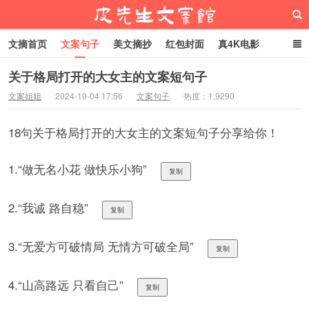
文摘首页
文案句子
美文摘抄
红包封面
真4K电影
网络热梗
恋爱家庭
微信头像
关于格局打开的大女主的文案短句子
文案姐姐
2024-10-04 17:56
文案句子
热度：1,9290
皮先生文案馆
18句关于格局打开的大女主的文案短句子分享给你！
1.“做无名小花 做快乐小狗”
复制
2.“我诚 路自稳”
复制
3.“无爱方可破情局 无情方可破全局”
复制
4.“山高路远 只看自己”
复制