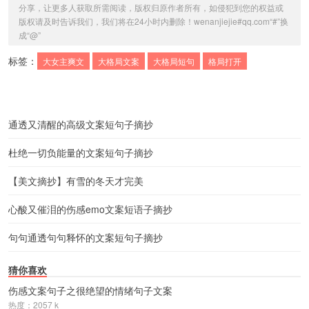
分享，让更多人获取所需阅读，版权归原作者所有，如侵犯到您的权益或
版权请及时告诉我们，我们将在24小时内删除！wenanjiejie#qq.com“#”换
成“@”
标签：
大女主爽文
大格局文案
大格局短句
格局打开
通透又清醒的高级文案短句子摘抄
杜绝一切负能量的文案短句子摘抄
【美文摘抄】有雪的冬天才完美
心酸又催泪的伤感emo文案短语子摘抄
句句通透句句释怀的文案短句子摘抄
猜你喜欢
伤感文案句子之很绝望的情绪句子文案
热度：2057 k