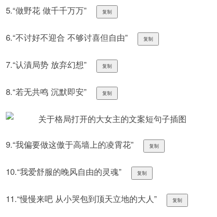
5.“做野花 做千千万万”
复制
6.“不讨好不迎合 不够讨喜但自由”
复制
7.“认漬局势 放弃幻想”
复制
8.“若无共鸣 沉默即安”
复制
9.“我偏要做这傲于高墙上的凌霄花”
复制
10.“我爱舒服的晚风自由的灵魂”
复制
11.“慢慢来吧 从小哭包到顶天立地的大人”
复制