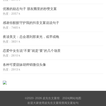
优雅的励志句子 朋友圈里的秒赞文案
热度：2057 k
感谢你默默守护我的抖音文案说说句子
热度：7465 k
夜读美文：总会遇到那束光，或早或晚
热度：3831 k
恋爱中女生说“不要”就是“要”的几个场景
热度：2610 k
各种可爱甜妹胡烨韬微信头像
热度：2913 k
©2020- 2026
皮先生文案馆
2024
|
网站地图
欢迎大家使用皮先生文案馆查阅文案短句