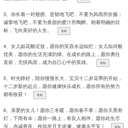
3、你长着一对翅膀。坚韧地飞吧，不要为风雨所折服；
诚挚地飞吧，不要为香甜的蜜汁所陶醉。朝着明确的目
标，飞向美好的人生。
复制
4、女儿如花般绽放，愿你的笑容永远灿烂；女儿似诗般
优美，愿你的生活充满韵律。在成长的路上，愿你勇往
直前，无惧风雨，成为自己心中的英雄。
复制
5、时光静好，陪你慢慢长大。宝贝十二岁花季的开始，
十二岁新的起点，愿你健康快乐成长，愿你所有的努力
都有收获！
复制
6、亲爱的女儿！愿你三冬暖，愿你春不寒；愿你天黑有
灯，下雨有伞；愿你一路上，有良人相伴。愿你此生尽
兴，赤诚善良。祝你岁月无波澜，健康永平安！
复制