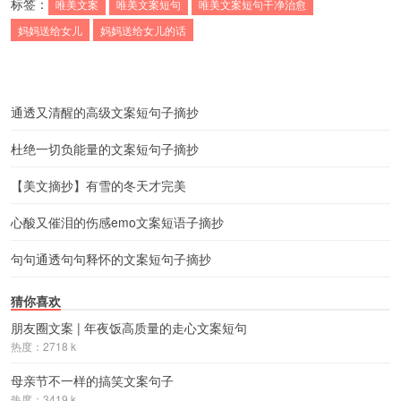
标签：
唯美文案
唯美文案短句
唯美文案短句干净治愈
妈妈送给女儿
妈妈送给女儿的话
通透又清醒的高级文案短句子摘抄
杜绝一切负能量的文案短句子摘抄
【美文摘抄】有雪的冬天才完美
心酸又催泪的伤感emo文案短语子摘抄
句句通透句句释怀的文案短句子摘抄
猜你喜欢
朋友圈文案 | 年夜饭高质量的走心文案短句
热度：2718 k
母亲节不一样的搞笑文案句子
热度：3419 k