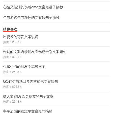
心酸又催泪的伤感emo文案短语子摘抄
句句通透句句释怀的文案短句子摘抄
猜你喜欢
吃货发的可爱文案说说！
热度：2977 k
告别的文案语录朋友圈伤感告别文案短句
热度：3001 k
心寒心凉的朋友圈高级文案
热度：2425 k
QQ钉钉自动回复内容霸气文案短句
热度：8933 k
撩人文案|发给男朋友的句子文案
热度：2944 k
字字遗憾的意难平文案短句摘抄