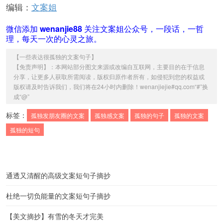
编辑：
文案姐
微信添加
wenanjie88
关注文案姐公众号，一段话，一哲
理，每天一次的心灵之旅。
【
一些表达很孤独的文案句子
】
【免责声明】：本网站部分图文来源或改编自互联网，主要目的在于信息
分享，让更多人获取所需阅读，版权归原作者所有，如侵犯到您的权益或
版权请及时告诉我们，我们将在24小时内删除！wenanjiejie#qq.com“#”换
成“@”
标签：
孤独发朋友圈的文案
孤独感文案
孤独的句子
孤独的文案
孤独的短句
通透又清醒的高级文案短句子摘抄
杜绝一切负能量的文案短句子摘抄
【美文摘抄】有雪的冬天才完美