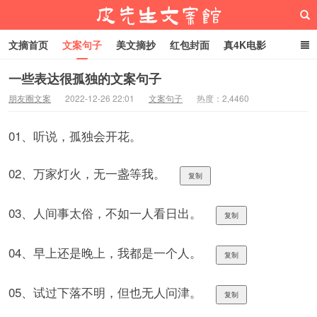
文摘首页
文案句子
美文摘抄
红包封面
真4K电影
网络热梗
恋爱家庭
微信头像
一些表达很孤独的文案句子
朋友圈文案
2022-12-26 22:01
文案句子
热度：2,4460
皮先生文案馆
01、听说，孤独会开花。
02、万家灯火，无一盏等我。
复制
03、人间事太俗，不如一人看日出。
复制
04、早上还是晚上，我都是一个人。
复制
05、试过下落不明，但也无人问津。
复制