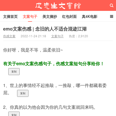
文摘首页
文案句子
美文摘抄
红包封面
真4K电影
网络热梗
恋爱家庭
微信头像
emo文案伤感 | 念旧的人不适合混迹江湖
伤感文案
2022-11-24 21:18
文案句子
热度：2,9120
皮先生文案馆
你好呀，我是不等，温柔依旧~
有关于emo文案伤感句子，伤感文案短句分享给你！
复制
1、世上的事情经不起推敲，一推敲，哪一件都藏着委
屈。
复制
2、你真的以为他会因为你的几句文案就回来吗。
复制