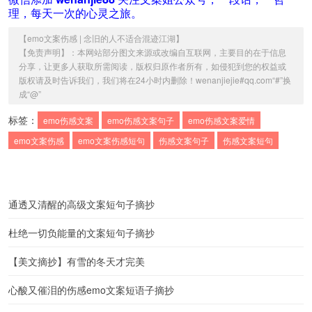
理，每天一次的心灵之旅。
【
emo文案伤感 | 念旧的人不适合混迹江湖
】
【免责声明】：本网站部分图文来源或改编自互联网，主要目的在于信息
分享，让更多人获取所需阅读，版权归原作者所有，如侵犯到您的权益或
版权请及时告诉我们，我们将在24小时内删除！wenanjiejie#qq.com“#”换
成“@”
标签：
emo伤感文案
emo伤感文案句子
emo伤感文案爱情
emo文案伤感
emo文案伤感短句
伤感文案句子
伤感文案短句
通透又清醒的高级文案短句子摘抄
杜绝一切负能量的文案短句子摘抄
【美文摘抄】有雪的冬天才完美
心酸又催泪的伤感emo文案短语子摘抄