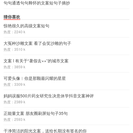
句句通透句句释怀的文案短句子摘抄
猜你喜欢
惊艳很久的高级文案短句
热度：2240 k
大冤种沙雕文案 看了会笑沙雕的句子
热度：3510 k
文案 l 有关于“暑假去××”的城市文案
热度：3859 k
可爱头像︱你是那颗最闪耀的星星
热度：3309 k
妈妈误服500片药女研究生决意休学抖音文案神评
热度：2389 k
正能量文案 朋友圈刷屏短句子35句
热度：2593 k
干净简洁的阳光文案，送给长期没有签名的你