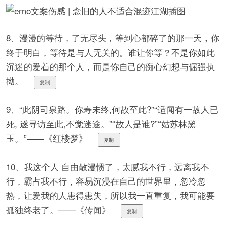
8、漫漫的等待，了无尽头，等到心都碎了的那一天，你
终于明白，等待是与人无关的。谁让你等？不是你如此
沉迷的爱着的那个人，而是你自己的痴心幻想与倔强执
拗。
复制
9、“此阴司泉路。你寿未终,何故至此?”“适闻有一故人已
死, 遂寻访至此,不觉迷途。”“故人是谁?”“姑苏林黛
玉。”——《红楼梦》
复制
10、我这个人 自由散漫惯了，太腻我不行，远离我不
行，霸占我不行，容易沉浸在自己的世界里，忽冷忽
热，让爱我的人患得患失，所以我一直重复，我可能要
孤独终老了。——《传闻》
复制