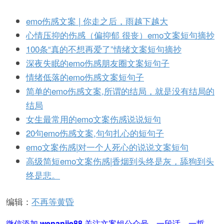
emo伤感文案 | 你走之后，雨越下越大
心情压抑的伤感（偏抑郁 很丧）emo文案短句摘抄
100条“真的不想再爱了”情绪文案短句摘抄
深夜失眠的emo伤感朋友圈文案短句子
情绪低落的emo伤感文案短句子
简单的emo伤感文案,所谓的结局，就是没有结局的
结局
女生最常用的emo文案伤感说说短句
20句emo伤感文案,句句扎心的短句子
emo文案伤感|对一个人死心的说说文案短句
高级简短emo文案伤感|香烟到头终是灰，舔狗到头
终是悲。
编辑：
不再等黄昏
微信添加
wenanjie88
关注文案姐公众号，一段话，一哲