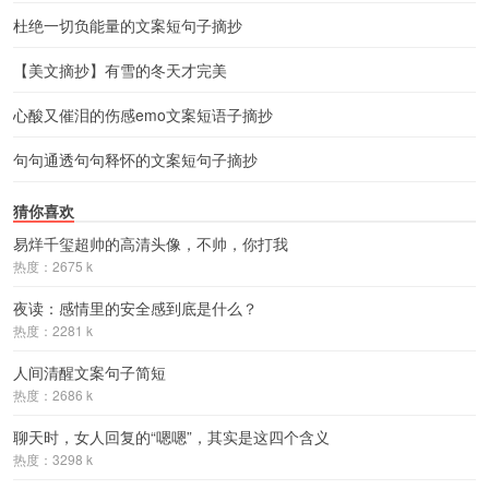
杜绝一切负能量的文案短句子摘抄
【美文摘抄】有雪的冬天才完美
心酸又催泪的伤感emo文案短语子摘抄
句句通透句句释怀的文案短句子摘抄
猜你喜欢
易烊千玺超帅的高清头像，不帅，你打我
热度：2675 k
夜读：感情里的安全感到底是什么？
热度：2281 k
人间清醒文案句子简短
热度：2686 k
聊天时，女人回复的“嗯嗯”，其实是这四个含义
热度：3298 k