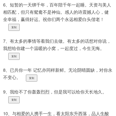
6、短暂的一天绑千年，百年陪千年一起睡。天资与美人
相匹配，但只有鸳鸯不是神仙。感人的诗震撼人心，健
全幸福，赢得好运。祝你们两个永远相爱白头偕老！
复制
7、有太多的事情等着我们去做。有太多的话想对你说，
我想给你建一个温暖的小窝，一起度过，今生无悔。
复制
8、已共你一年 记忆亦同样新鲜。无论阴晴圆缺，对你永
不变心。
复制
9、我给不了你轰轰烈烈，但是我可以给你天长地久。
复制
10、与相爱的人携手一生，看太阳东升西落，品人生酸