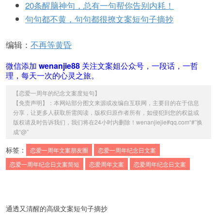
20条醒脑神句，总有一句帮你告别内耗！
句句都不黄，句句都很撩文案短句子摘抄
编辑：
不再等黄昏
微信添加
wenanjie88
关注文案姐公众号，一段话，一哲
理，每天一次的心灵之旅。
【
恋爱一周年的纪念文案度短句
】
【免责声明】：本网站部分图文来源或改编自互联网，主要目的在于信息
分享，让更多人获取所需阅读，版权归原作者所有，如侵犯到您的权益或
版权请及时告诉我们，我们将在24小时内删除！wenanjiejie#qq.com“#”换
成“@”
标签：
恋爱一周年文案朋友圈
恋爱一周年纪念日文案
恋爱一周年纪念日文案简短
恋爱周年文案
恋爱周年纪念日文案
通透又清醒的高级文案短句子摘抄