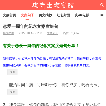
文摘首页
文案句子
美文摘抄
红包封面
真4K电影
网络热梗
恋爱家庭
微信头像
恋爱一周年的纪念文案度短句
伤感文案
2022-10-15 21:33
文案句子
热度：2,4140
皮先生文案馆
有关于恋爱一周年的纪念文案度短句分享！
我在遥望，你如秋水那般的目光，有我所有爱的期望；我在等待，你那天
生独特的风采，有我所有情的胸怀；亲爱的，请接受我真挚的爱。
复制
1、能治世间百病，可唯独于你，喜你成疾，药石无医。
复制
2、我是黑板，你是白粉笔，我们的结合让文字见证我们