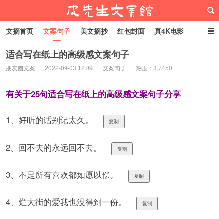
文摘首页
文案句子
美文摘抄
红包封面
真4K电影
网络热梗
恋爱家庭
微信头像
适合写在纸上的高级感文案句子
朋友圈文案
2022-09-03 12:09
文案句子
热度：3,7450
皮先生文案馆
有关于25句适合写在纸上的高级感文案句子分享
1、好听的话别记太久。
复制
2、回不去的永远回不去。
复制
3、不是所有喜欢都如愿以偿。
复制
4、烂大街的爱我也没得到一份。
复制