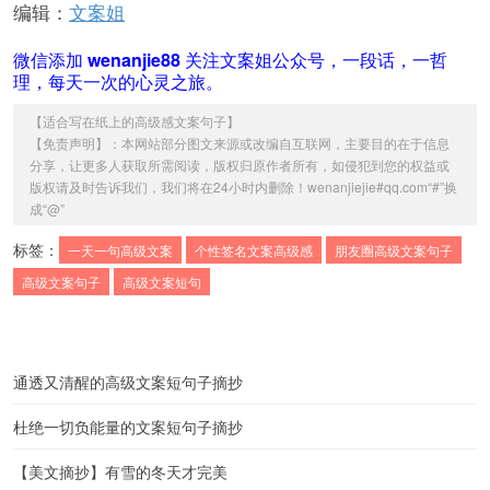
编辑：
文案姐
微信添加
wenanjie88
关注文案姐公众号，一段话，一哲
理，每天一次的心灵之旅。
【
适合写在纸上的高级感文案句子
】
【免责声明】：本网站部分图文来源或改编自互联网，主要目的在于信息
分享，让更多人获取所需阅读，版权归原作者所有，如侵犯到您的权益或
版权请及时告诉我们，我们将在24小时内删除！wenanjiejie#qq.com“#”换
成“@”
标签：
一天一句高级文案
个性签名文案高级感
朋友圈高级文案句子
高级文案句子
高级文案短句
通透又清醒的高级文案短句子摘抄
杜绝一切负能量的文案短句子摘抄
【美文摘抄】有雪的冬天才完美