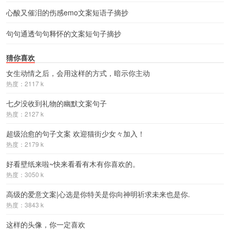
心酸又催泪的伤感emo文案短语子摘抄
句句通透句句释怀的文案短句子摘抄
猜你喜欢
女生动情之后，会用这样的方式，暗示你主动
热度：2117 k
七夕没收到礼物的幽默文案句子
热度：2127 k
超级治愈的句子文案 欢迎猫街少女々加入！
热度：2179 k
好看壁纸来啦~快来看看有木有你喜欢的。
热度：3050 k
高级的爱意文案|心选是你特关是你向神明祈求未来也是你.
热度：3843 k
这样的头像，你一定喜欢