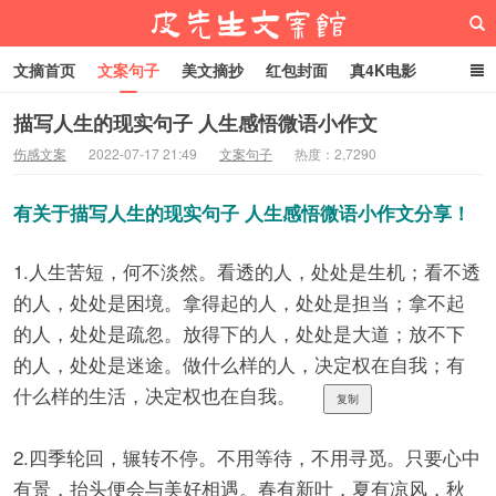
文摘首页
文案句子
美文摘抄
红包封面
真4K电影
网络热梗
恋爱家庭
微信头像
描写人生的现实句子 人生感悟微语小作文
伤感文案
2022-07-17 21:49
文案句子
热度：2,7290
皮先生文案馆
有关于描写人生的现实句子 人生感悟微语小作文分享！
1.人生苦短，何不淡然。看透的人，处处是生机；看不透
的人，处处是困境。拿得起的人，处处是担当；拿不起
的人，处处是疏忽。放得下的人，处处是大道；放不下
的人，处处是迷途。做什么样的人，决定权在自我；有
什么样的生活，决定权也在自我。 ​​​​
复制
2.四季轮回，辗转不停。不用等待，不用寻觅。只要心中
有景，抬头便会与美好相遇。春有新叶，夏有凉风，秋