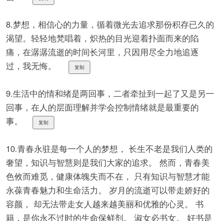
8.梦想，相信心的力量，循着微光去追求那份积存已久的
渴望。轻轻地梵唱着，炽热的目光迎着扑面而来的陷
痛，在潺潺流逝的时间长河里，只因用尽全力地追逐
过，我无悔。 ​​​​
复制
9.生活中的情和绪是两回事，二者牵扯到一起了又是另一
回事，在人的层面理解并学会控制情绪就是最重要的
事。
复制
10.青春永驻是每一个人的梦想， 长生不老是我们人类的
奢望，知识与智慧则是我们大家的追求。 然而，青春美
色攸而难觅，健康体魄失而不在， 只有知识与智慧才能
永葆青春魅力和生命活力。 岁月的流逝可以带走娇好的
容颜， 却无法带走女人越来越美丽和优雅的心灵。 书
籍，是你永不过时的生命保鲜剂。 淑女必书女。 好书是