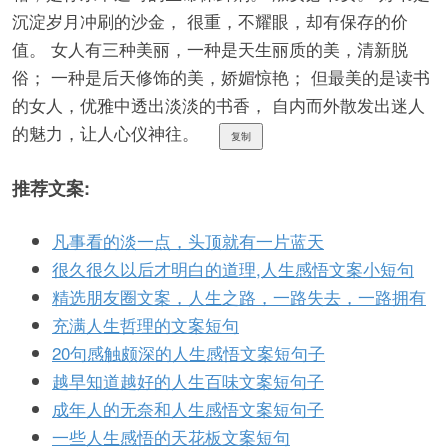
沉淀岁月冲刷的沙金， 很重，不耀眼，却有保存的价
值。 女人有三种美丽，一种是天生丽质的美，清新脱
俗； 一种是后天修饰的美，娇媚惊艳； 但最美的是读书
的女人，优雅中透出淡淡的书香， 自内而外散发出迷人
的魅力，让人心仪神往。
复制
推荐文案:
凡事看的淡一点，头顶就有一片蓝天
很久很久以后才明白的道理,人生感悟文案小短句
精选朋友圈文案，人生之路，一路失去，一路拥有
充满人生哲理的文案短句
20句感触颇深的人生感悟文案短句子
越早知道越好的人生百味文案短句子
成年人的无奈和人生感悟文案短句子
一些人生感悟的天花板文案短句