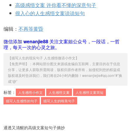
高级感悟文案 许你看不懂的深意句子
很入心的人生感悟文案说说短句
编辑：
不再等黄昏
微信添加
wenanjie88
关注文案姐公众号，一段话，一哲
理，每天一次的心灵之旅。
【
描写人生的现实句子 人生感悟微语小作文
】
【免责声明】：本网站部分图文来源或改编自互联网，主要目的在于信息
分享，让更多人获取所需阅读，版权归原作者所有，如侵犯到您的权益或
版权请及时告诉我们，我们将在24小时内删除！wenanjiejie#qq.com“#”换
成“@”
标签：
人生感悟小作文
人生感悟文案
人生感悟文案简短
描写人生感悟的句子
描写人生的唯美句子
通透又清醒的高级文案短句子摘抄