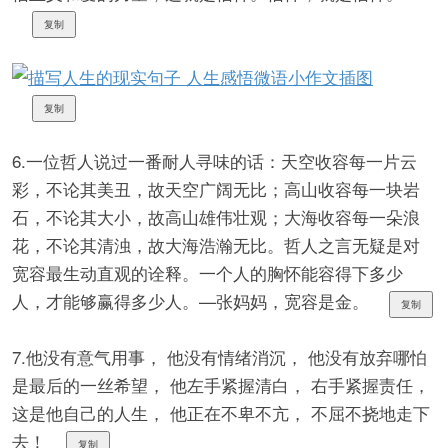
复制
复制
6.一位哲人说过一番耐人寻味的话：天空收容每一片云
彩，不论其美丑，故天空广阔无比；高山收容每一块岩
石，不论其大小，故高山雄伟壮观；大海收容每一朵浪
花，不论其清浊，故大海浩瀚无比。哲人之言无疑是对
宽容最生动直观的诠释。一个人的胸怀能容得下多少
人，才能够赢得多少人。—张妈妈，宽容是金。
复制
7.他没有意气用事， 他没有情绪消沉， 他没有放弃哪怕
是最后的一丝希望， 他左手紧握清白， 右手紧握责任，
这是他自己的人生， 他正在不卑不亢， 不屈不挠地走下
去！
复制