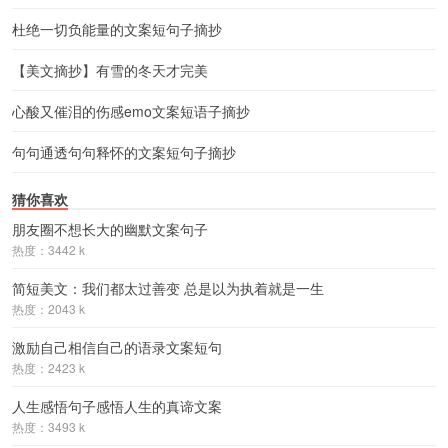
杜绝一切负能量的文案短句子摘抄
【美文摘抄】有雪的冬天才完美
心酸又催泪的伤感emo文案短语子摘抄
句句通透句句释怀的文案短句子摘抄
猜你喜欢
朋友圈不想长大的幽默文案句子
热度：3442 k
简短美文：我们都太过善变 总是以为执着就是一生
热度：2043 k
激励自己相信自己的语录文案短句
热度：2423 k
人生感悟句子感悟人生的真谛文案
热度：3493 k