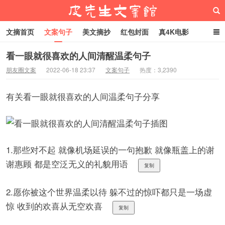
文摘首页
文案句子
美文摘抄
红包封面
真4K电影
网络热梗
恋爱家庭
微信头像
看一眼就很喜欢的人间清醒温柔句子
朋友圈文案
2022-06-18 23:37
文案句子
热度：3,2390
皮先生文案馆
有关看一眼就很喜欢的人间温柔句子分享
1.那些对不起 就像机场延误的一句抱歉 就像瓶盖上的谢
谢惠顾 都是空泛无义的礼貌用语
复制
2.愿你被这个世界温柔以待 躲不过的惊吓都只是一场虚
惊 收到的欢喜从无空欢喜
复制