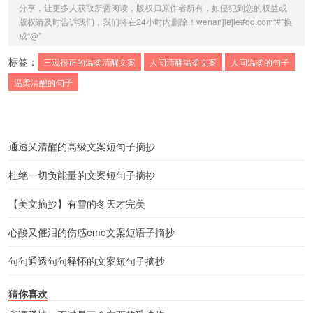
分享，让更多人获取所需阅读，版权归原作者所有，如侵犯到您的权益或
版权请及时告诉我们，我们将在24小时内删除！wenanjiejie#qq.com“#”换
成“@”
标签：
三观很正的温柔清醒文案
人间清醒温柔文案
人间温柔的句子
温柔清醒的句子
通透又清醒的高级文案短句子摘抄
杜绝一切负能量的文案短句子摘抄
【美文摘抄】有雪的冬天才完美
心酸又催泪的伤感emo文案短语子摘抄
句句通透句句释怀的文案短句子摘抄
猜你喜欢