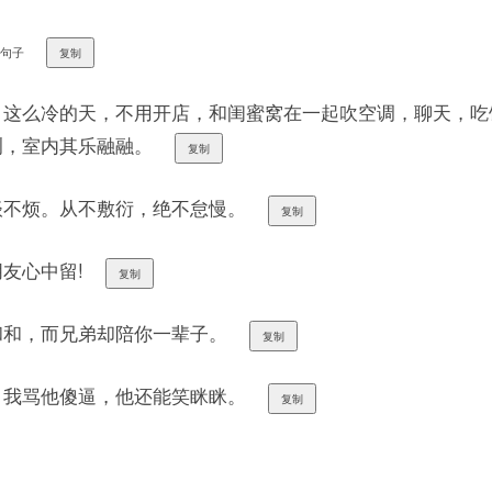
好句子
复制
！这么冷的天，不用开店，和闺蜜窝在一起吹空调，聊天，吃
冽，室内其乐融融。
复制
谈不烦。从不敷衍，绝不怠慢。
复制
友心中留!
复制
和和，而兄弟却陪你一辈子。
复制
，我骂他傻逼，他还能笑眯眯。
复制