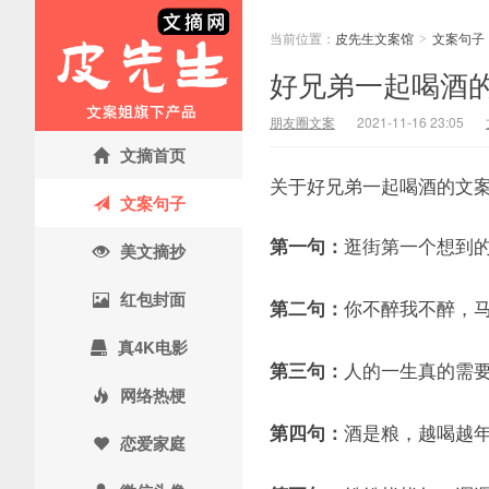
当前位置：
皮先生文案馆
文案句子
>
好兄弟一起喝酒的
朋友圈文案
2021-11-16 23:05
文摘首页
关于好兄弟一起喝酒的文案
文案句子
逛街第一个想到
第一句：
美文摘抄
红包封面
你不醉我不醉，
第二句：
真4K电影
人的一生真的需
第三句：
网络热梗
酒是粮，越喝越
第四句：
恋爱家庭