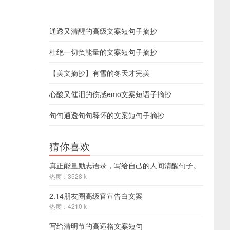
通透又清醒的高级文案短句子摘抄
杜绝一切负能量的文案短句子摘抄
【美文摘抄】有雪的冬天才完美
心酸又催泪的伤感emo文案短语子摘抄
句句通透句句释怀的文案短句子摘抄
猜你喜欢
真正能量励志语录，写给自己的人间清醒句子。
热度：3528 k
2.14朋友圈高级官宣告白文案
热度：4210 k
写给清明节的高逼格文案短句