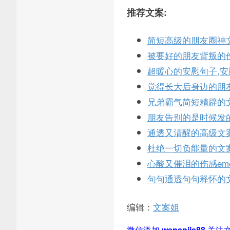
推荐文案:
简短高级的朋友圈神
被要好的朋友背叛的
超暖心的安慰句子,
觉得长大后身边的朋
兄弟霸气简短精辟的
朋友告别的是时候发
通透又清醒的高级文
杜绝一切负能量的文
心酸又催泪的伤感em
句句通透句句释怀的
编辑：
文案姐
微信添加
wenanjie88
关注