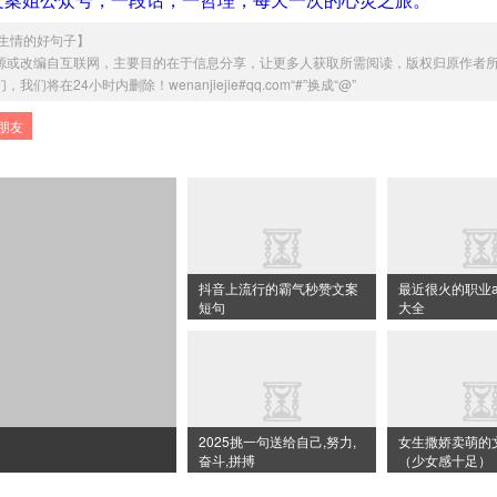
生情的好句子
】
源或改编自互联网，主要目的在于信息分享，让更多人获取所需阅读，版权归原作者
在24小时内删除！wenanjiejie#qq.com“#”换成“@”
朋友
抖音上流行的霸气秒赞文案
最近很火的职业a
短句
大全
2025挑一句送给自己,努力,
女生撒娇卖萌的
】
奋斗,拼搏
（少女感十足）