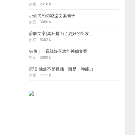
热度：2518 k
小众简约の减脂文案句子
热度：3050 k
辞职文案|离开是为了更好的出发。
热度：5382 k
头像 | 一看就好喜欢的神仙文案
热度：2880 k
夜读:独处不是孤独，而是一种能力
热度：1411 k