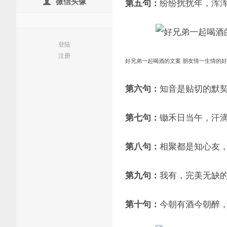
微信头像
纷纷扰扰年，浑
第五句：
登陆
注册
好兄弟一起喝酒的文案 朋友情一生情的
知音是贴切的默
第六句：
锄禾日当午，汗
第七句：
相聚都是知心友
第八句：
我有，完美无缺
第九句：
今朝有酒今朝醉
第十句：