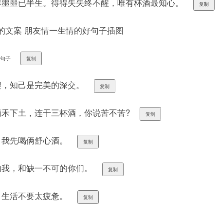
浑噩噩已半生。得得失失终不醒，唯有杯酒最知心。
复制
好句子
复制
契，知己是完美的深交。
复制
滴禾下土，连干三杯酒，你说苦不苦?
复制
，我先喝俩舒心酒。
复制
的我，和缺一不可的你们。
复制
，生活不要太疲惫。
复制