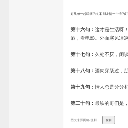
好兄弟一起喝酒的文案 朋友情一生情的
这才是生活呀
第十六句：
酒，看电影。外面寒风凛
久处不厌，闲
第十七句：
酒肉穿肠过，朋
第十八句：
情人总是分分
第十九句：
最铁的哥们是
第二十句：
图文来源网络/侵删
复制