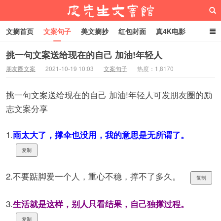
文摘首页
文案句子
美文摘抄
红包封面
真4K电影
网络热梗
恋爱家庭
微信头像
挑一句文案送给现在的自己 加油!年轻人
朋友圈文案
2021-10-19 10:03
文案句子
热度：1,8170
皮先生文案馆
挑一句文案送给现在的自己 加油!年轻人可发朋友圈的励
志文案分享
1.
雨太大了，撑伞也没用，我的意思是无所谓了。
复制
2.不要踮脚爱一个人，重心不稳，撑不了多久。
复制
3.
生活就是这样，别人只看结果，自己独撑过程。
复制