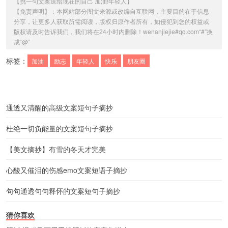
【
挑一句文案送给现在的自己 加油!年轻人
】
【免责声明】：本网站部分图文来源或改编自互联网，主要目的在于信息
分享，让更多人获取所需阅读，版权归原作者所有，如侵犯到您的权益或
版权请及时告诉我们，我们将在24小时内删除！wenanjiejie#qq.com“#”换
成“@”
标签：
加油
励志
年轻人
快乐
朋友圈
通透又清醒的高级文案短句子摘抄
杜绝一切负能量的文案短句子摘抄
【美文摘抄】有雪的冬天才完美
心酸又催泪的伤感emo文案短语子摘抄
句句通透句句释怀的文案短句子摘抄
猜你喜欢