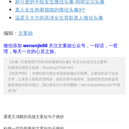
超可爱的手绘女生微信头像,萌萌宝贝头像
真人女生抱着猫猫的微信头像9个
温柔又大方的高清女生背影真人微信头像
编辑：
文案姐
微信添加
wenanjie88
关注文案姐公众号，一段话，一哲
理，每天一次的心灵之旅。
【
头像 | 百度都搜不到的高质量微信头像
】本文出自
皮先生文案馆
转载请注明原文链接：/touxiang/7048.html
【免责声明】：本网站部分图文来源或改编自互联网，主要目的在于信息
分享，让更多人获取所需阅读，版权归原作者所有，如侵犯到您的权益或
版权请及时告诉我们，我们将在24小时内删除！wenanjiejie#qq.com“#”换
成“@”
通透又清醒的高级文案短句子摘抄
杜绝一切负能量的文案短句子摘抄