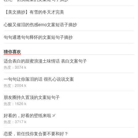
【美文摘抄】有雪的冬天才完美
心酸又催泪的伤感emo文案短语子摘抄
句句通透句句释怀的文案短句子摘抄
猜你喜欢
适合表白的甜蜜浪漫土味情话 表白文案句子
热度：3074 k
一句句让你落泪的话 很扎心说说文案
热度：2004 k
朋友圈持久置顶的文案短句子
热度：1626 k
好看的，好看的壁纸来啦 ˃᷄
热度：3717 k
恋爱，前任找你复合要不要和好？