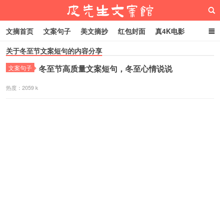
文摘首页
文案句子
美文摘抄
红包封面
真4K电影
关于冬至节文案短句的内容分享
网络热梗
恋爱家庭
微信头像
冬至节高质量文案短句，冬至心情说说
文案句子
皮先生文案馆
热度：2059 k