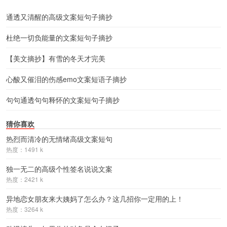
通透又清醒的高级文案短句子摘抄
杜绝一切负能量的文案短句子摘抄
【美文摘抄】有雪的冬天才完美
心酸又催泪的伤感emo文案短语子摘抄
句句通透句句释怀的文案短句子摘抄
猜你喜欢
热烈而清冷的无情绪高级文案短句
热度：1491 k
独一无二的高级个性签名说说文案
热度：2421 k
异地恋女朋友来大姨妈了怎么办？这几招你一定用的上！
热度：3264 k