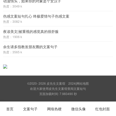
动漫情头，如果你的对象是个女汉子
热度：3049 k
伤感文案短句扎心 终极爱情句子伤感文案
热度：3082 k
夜读美文|被重视的感觉真的很舒服
热度：1906 k
余生请多指教发朋友圈的文案句子
热度：3565 k
©2020- 2026
皮先生文案馆
2024
|
网站地图
欢迎大家使用皮先生文案馆查阅文案短句
页面加载时间: 7.983490 秒
首页
文案句子
网络热梗
微信头像
红包封面