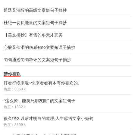
通透又清醒的高级文案短句子摘抄
杜绝一切负能量的文案短句子摘抄
【美文摘抄】有雪的冬天才完美
心酸又催泪的伤感emo文案短语子摘抄
句句通透句句释怀的文案短句子摘抄
猜你喜欢
好看壁纸来啦~快来看看有木有你喜欢的。
热度：3050 k
“这么撩，能笑死朋友圈” 的文案短句子
热度：1832 k
很久很久以后才明白的道理,人生感悟文案小短句
热度：2399 k