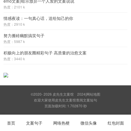
emo文案|暗示放弃一个人发的文案说说
热度：2101 k
情感夜读：一句真心话，送给知己的你
热度：2910 k
努力搬砖幽默搞笑句子
热度：5987 k
积极向上的朋友圈精彩句子 高质量的治愈文案
热度：3440 k
©2020- 2026
皮先生文案馆
2024
|
网站地图
欢迎大家使用皮先生文案馆查阅文案短句
页面加载时间: 1.702870 秒
首页
文案句子
网络热梗
微信头像
红包封面