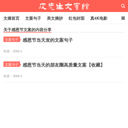
文摘首页
文案句子
美文摘抄
红包封面
真4K电影
关于感恩节文案的内容分享
网络热梗
恋爱家庭
微信头像
感恩节当天发的文案句子
文案句子
皮先生文案馆
热度：2062 k
感恩节当天的朋友圈高质量文案【收藏】
文案句子
热度：3096 k