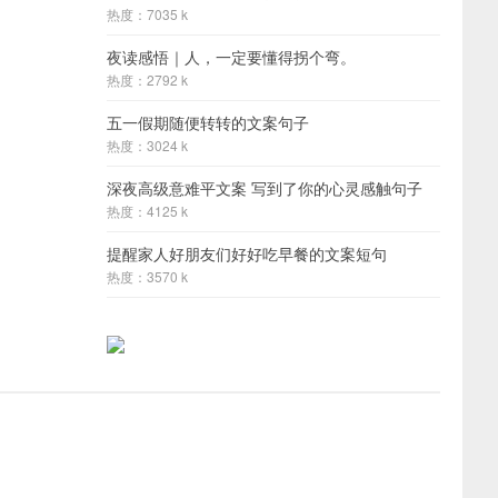
热度：7035 k
夜读感悟｜人，一定要懂得拐个弯。
热度：2792 k
五一假期随便转转的文案句子
热度：3024 k
深夜高级意难平文案 写到了你的心灵感触句子
热度：4125 k
提醒家人好朋友们好好吃早餐的文案短句
热度：3570 k