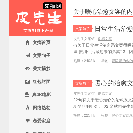
关于暖心治愈文案的内
日常生活治
文案句子
皮先生文案馆 -
伤感文案
文摘首页
有关于日常生活治愈系文案很暖很治
里 搜刮生活藏起来的温柔" 3. 
文案句子
热度：2402 k
标签：
很暖很治愈的
美文摘抄
红包封面
暖心的治愈文案
文案句子
皮先生文案馆 -
伤感文案
真4K电影
22句有关于暖心走心的治愈系文
现梦想的机会。 02 余秋雨先生
网络热梗
热度：2251 k
标签：
暖心文案语录
恋爱家庭