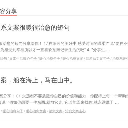
容分享
愈系文案很暖很治愈的短句
愈的短句分享给你！ 1.“在细碎的美好中 感受时间的温柔?” 2."要在
"因为感受到幸福所以才一直喜欢拍照记录生活的吧" 4. "分享生 …
短句
/
日常生活暖心句子
/
暖心治愈句子
/
暖心治愈文案
/
治愈系文案句子
/
治愈系暖
，船在海上，马在山中。 ​​​
案分享！ 01 永远都不要质疑你自己的价值和能力，你配得上每一个帮助
曾说: "假如你想要一件东西,就放它走, 它若能回来找你,就永远属于 …
/
暖心治愈句子
/
暖心治愈文案
/
治愈文案
/
治愈文案走心