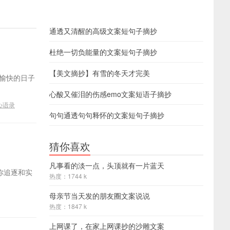
通透又清醒的高级文案短句子摘抄
杜绝一切负能量的文案短句子摘抄
【美文摘抄】有雪的冬天才完美
不愉快的日子
心酸又催泪的伤感emo文案短语子摘抄
心语录
句句通透句句释怀的文案短句子摘抄
猜你喜欢
凡事看的淡一点，头顶就有一片蓝天
你追逐和实
热度：1744 k
母亲节当天发的朋友圈文案说说
热度：1847 k
上网课了，在家上网课抄的沙雕文案