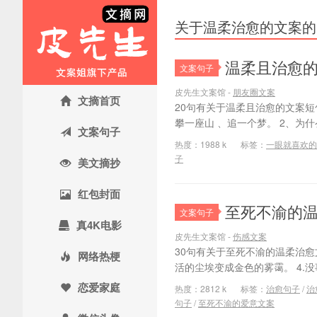
关于温柔治愈的文案的
温柔且治愈
文案句子
皮先生文案馆 -
朋友圈文案
文摘首页
20句有关于温柔且治愈的文案短
攀一座山 、追一个梦。 2、为
文案句子
热度：1988 k
标签：
一眼就喜欢的
子
美文摘抄
红包封面
至死不渝的
文案句子
真4K电影
皮先生文案馆 -
伤感文案
30句有关于至死不渝的温柔治愈文
网络热梗
活的尘埃变成金色的雾霭。 4.没
恋爱家庭
热度：2812 k
标签：
治愈句子
/
治
句子
/
至死不渝的爱意文案