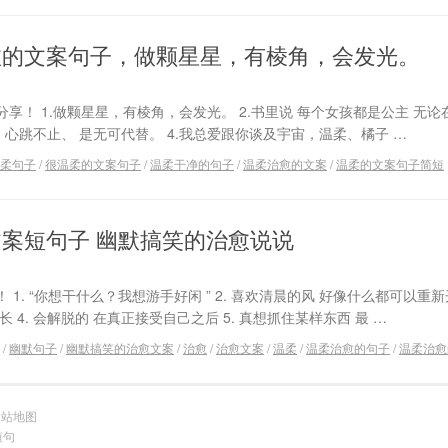
愈的文案句子，做颗星星，有棱角，会发光。
享！ 1.做颗星星，有棱角，会发光。 2.书里说 每个女孩都是公主 无论
、 心跳不止、 是无可代替。 4.我总爱跟你谈及宇宙，温柔、橘子 …
柔句子
/
很温柔的文案句子
/
温柔干净的句子
/
温柔治愈的文案
/
温柔的文案句子简短
案短句子 幽默搞笑的治愈说说
. “你想干什么？我想游手好闲 ” 2. 喜欢清晨的风 好像什么都可以重新开
4. 会解脱的 在真正接受自己之后 5. 真想抓住某样东西 最 …
/
幽默句子
/
幽默搞笑的治愈文案
/
治愈
/
治愈文案
/
温柔
/
温柔治愈的句子
/
温柔治愈
网站地图
短句