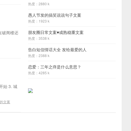
热度：2880 k
愚人节发的搞笑说说句子文案
热度：1923 k
朋友圈日常文案♥成熟稳重文案
在破阁楼还
热度：3538 k
告白短信情话大全 发给最爱的人
热度：2388 k
恋爱：三年之痒是什么意思？
热度：4285 k
始 3. 城
的文案