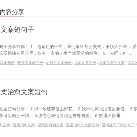
内容分享
的文案短句子
句子分享给你！ 1、这短短的一生，我们最终都会失去，不妨大胆些 ，
什么要蜷缩在黑暗里，仅有一次的人生当然要活的炽热。 3、去吧，但 …
温柔句子
/
极度温柔的句子
/
治愈系文案句子
/
温柔治愈句子
/
温柔治愈的文案
/
温柔
温柔治愈文案短句
案短句分享！ 1.得一玫瑰弃漫山野花。 2.我不怕掉眼泪但是要值。 3.
事可以概括一切。 5.漂亮心狠情绪稳定自尊自爱。 6.普通人普通 …
愈文案
/
温柔治愈文案
/
温柔治愈的文案
/
温柔治愈的文案短句
/
爱情至死不渝的句子