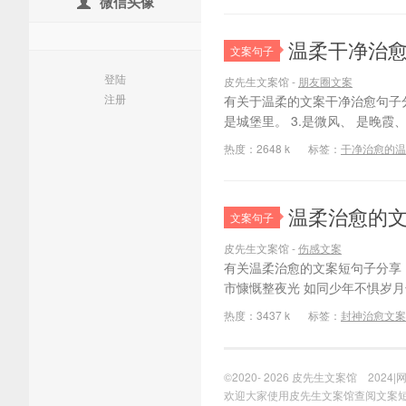
微信头像
温柔干净治
文案句子
登陆
皮先生文案馆 -
朋友圈文案
注册
有关于温柔的文案干净治愈句子分
是城堡里。 3.是微风、 是晚霞
热度：2648 k
标签：
干净治愈的温
温柔治愈的文
文案句子
皮先生文案馆 -
伤感文案
有关温柔治愈的文案短句子分享！ 1
市慷慨整夜光 如同少年不惧岁月长 
热度：3437 k
标签：
封神治愈文案
©2020- 2026
皮先生文案馆
2024
|
欢迎大家使用皮先生文案馆查阅文案