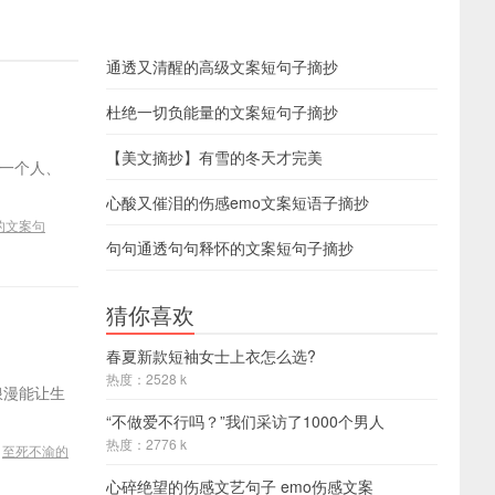
通透又清醒的高级文案短句子摘抄
杜绝一切负能量的文案短句子摘抄
【美文摘抄】有雪的冬天才完美
爱一个人、
心酸又催泪的伤感emo文案短语子摘抄
的文案句
句句通透句句释怀的文案短句子摘抄
猜你喜欢
春夏新款短袖女士上衣怎么选?
热度：2528 k
浪漫能让生
“不做爱不行吗？”我们采访了1000个男人
热度：2776 k
/
至死不渝的
心碎绝望的伤感文艺句子 emo伤感文案