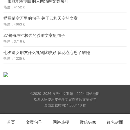
一眼就能看明白的人间清醒文案短句
热度：4152 k
描写晴空万里的句子 关于云和天空的文案
热度：4063 k
27句侮辱性极强的沙雕文案短句子
热度：3716 k
七夕送女朋友什么礼物比较好 多花点心思了解她
热度：1225 k
©2020- 2026
皮先生文案馆
2024
|
网站地图
欢迎大家使用皮先生文案馆查阅文案短句
页面加载时间: 1.563410 秒
首页
文案句子
网络热梗
微信头像
红包封面