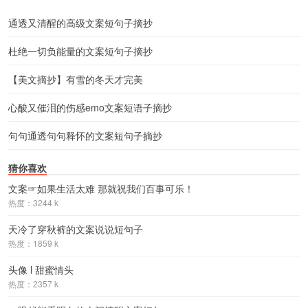
通透又清醒的高级文案短句子摘抄
杜绝一切负能量的文案短句子摘抄
【美文摘抄】有雪的冬天才完美
心酸又催泪的伤感emo文案短语子摘抄
句句通透句句释怀的文案短句子摘抄
猜你喜欢
文案☞如果生活太难 那就祝我们百事可乐！
热度：3244 k
天冷了穿秋裤的文案说说短句子
热度：1859 k
头像 l 甜蜜情头
热度：2357 k