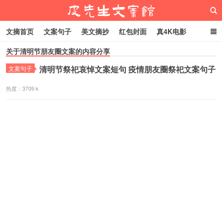
文摘首页
文案句子
美文摘抄
红包封面
真4K电影
关于清明节朋友圈文案的内容分享
网络热梗
恋爱家庭
微信头像
清明节祭祀哀悼文案短句 疫情朋友圈祭祀文案句子
文案句子
皮先生文案馆
热度：3709 k