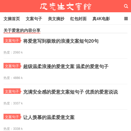
文摘首页
文案句子
美文摘抄
红包封面
真4K电影
关于爱意的内容分享
网络热梗
恋爱家庭
微信头像
将爱意写到极致的浪漫文案短句20句
文案句子
皮先生文案馆
热度：2060 k
超级温柔浪漫的爱意文案 温柔的爱意句子
文案句子
热度：4886 k
充满安全感的爱意文案短句子 优质的爱意说说
文案句子
热度：3337 k
让人羡慕的温柔爱意文案
文案句子
热度：3338 k