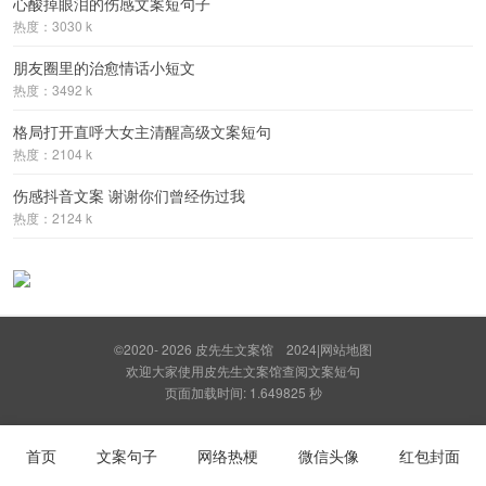
心酸掉眼泪的伤感文案短句子
热度：3030 k
朋友圈里的治愈情话小短文
热度：3492 k
格局打开直呼大女主清醒高级文案短句
热度：2104 k
伤感抖音文案 谢谢你们曾经伤过我
热度：2124 k
©2020- 2026
皮先生文案馆
2024
|
网站地图
欢迎大家使用皮先生文案馆查阅文案短句
页面加载时间: 1.649825 秒
首页
文案句子
网络热梗
微信头像
红包封面