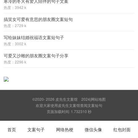
寒冷的冬天有爱人陪伴的句子文案
热度：3942 k
搞笑女可爱有意思的朋友圈文案短句
热度：2729 k
写给妹妹结婚祝福语文案短句子
热度：3002 k
可爱又沙雕的朋友圈文案句子分享
热度：2296 k
©2020- 2026
皮先生文案馆
2024
|
网站地图
欢迎大家使用皮先生文案馆查阅文案短句
页面加载时间: 1.732310 秒
首页
文案句子
网络热梗
微信头像
红包封面