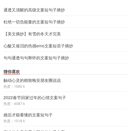
通透又清醒的高级文案短句子摘抄
杜绝一切负能量的文案短句子摘抄
【美文摘抄】有雪的冬天才完美
心酸又催泪的伤感emo文案短语子摘抄
句句通透句句释怀的文案短句子摘抄
猜你喜欢
触动心灵的精致晚安朋友圈说说
热度：1680 k
2022春节回家过年的心情文案句子
热度：4087 k
婚后才能看懂的文案短句子
热度：1518 k