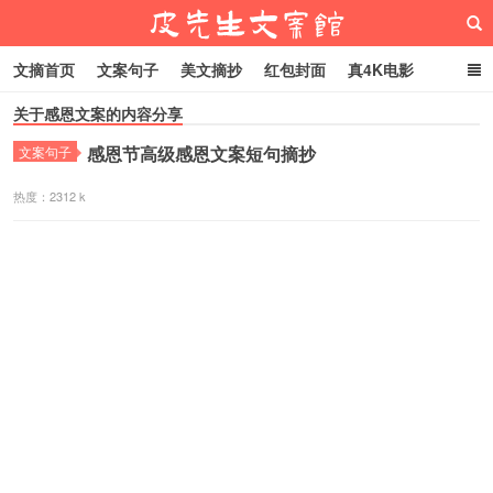
文摘首页
文案句子
美文摘抄
红包封面
真4K电影
关于感恩文案的内容分享
网络热梗
恋爱家庭
微信头像
感恩节高级感恩文案短句摘抄
文案句子
皮先生文案馆
热度：2312 k