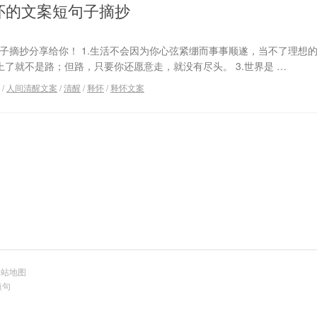
怀的文案短句子摘抄
子摘抄分享给你！ 1.生活不会因为你心弦紧绷而事事顺遂，当不了理想
关上了就不是路；但路，只要你还愿意走，就没有尽头。 3.世界是 …
/
人间清醒文案
/
清醒
/
释怀
/
释怀文案
网站地图
短句