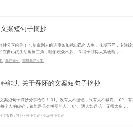
的文案短句子摘抄
抄分享给你！ 1.别拿别人的进度条加载自己的人生，花期不同，专注绽放
在自己的生活里当主角，哪怕观众不多。 3.绳子绷得太紧会断， …
案
/
释怀短句
/
高级释怀文案
种能力 关于释怀的文案短句子摘抄
文案短句子摘抄分享给你！ 01、没有人不遗憾，只有人不喊疼。 02、
是每个人的破碎，都能遇见会拼图的人。 04、遇人如遇花，无需太多 …
音文案馆
/
释怀
/
释怀文案
/
高级释怀文案