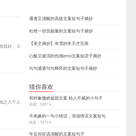
通透又清醒的高级文案短句子摘抄
杜绝一切负能量的文案短句子摘抄
【美文摘抄】有雪的冬天才完美
就好。 2.
心酸又催泪的伤感emo文案短语子摘抄
句句通透句句释怀的文案短句子摘抄
猜你喜欢
和对象撒娇超甜文案 粘人不腻的小句子
有福之人千人
热度：5287 k
不肉麻的一句小情话，浪漫情话文案短句
热度：3370 k
年后你应该清醒的文案短句子