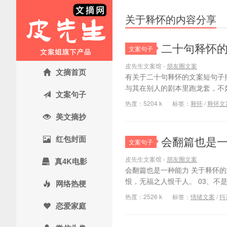
关于释怀的内容分享
二十句释怀
文案句子
皮先生文案馆 -
朋友圈文案
文摘首页
有关于二十句释怀的文案短句子摘
与其在别人的剧本里跑龙套，不如
文案句子
热度：5204 k
标签：
释怀
/
释怀文
美文摘抄
红包封面
会翻篇也是一
文案句子
皮先生文案馆 -
朋友圈文案
真4K电影
会翻篇也是一种能力 关于释怀的
恨，无福之人恨千人。 03、不
网络热梗
热度：2526 k
标签：
情绪文案
/
抖
恋爱家庭