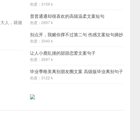
热度：3159 k
普普通通却很喜欢的高级温柔文案短句
的大人，就做
热度：2697 k
别点开，我赌你撑不过第二句 伤感文案短句摘抄
热度：3040 k
让人小鹿乱撞的甜甜恋爱文案句子
热度：2697 k
毕业季唯美离别朋友圈文案 高级版毕业离别句子
热度：3122 k