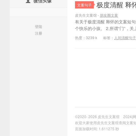
微信头像
极度清醒 释
文案句子
皮先生文案馆 -
朋友圈文案
有关于极度清醒 释怀的文案短句
登陆
个快乐的小孩。 2.所谓“门”，
注册
热度：3239 k
标签：
人间清醒句子
©2020- 2026
皮先生文案馆
2024
|
欢迎大家使用皮先生文案馆查阅文案
页面加载时间: 1.611275 秒