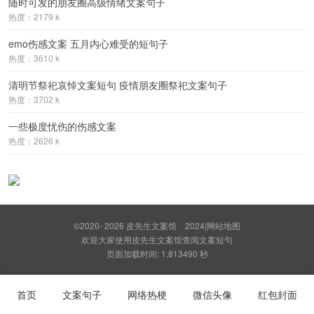
随时可发的朋友圈高级情绪文案句子
热度：2179 k
emo伤感文案 五月内心难受的短句子
热度：3610 k
清明节祭祀哀悼文案短句 疫情朋友圈祭祀文案句子
热度：3702 k
一些极度忧伤的伤感文案
热度：2626 k
©2020- 2026
皮先生文案馆
2024
|
网站地图
欢迎大家使用皮先生文案馆查阅文案短句
页面加载时间: 1.813490 秒
首页
文案句子
网络热梗
微信头像
红包封面