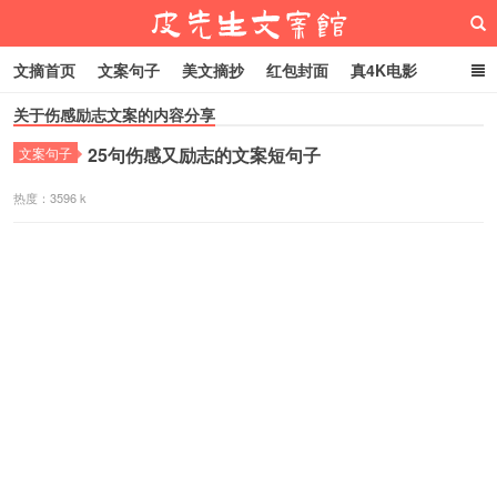
文摘首页
文案句子
美文摘抄
红包封面
真4K电影
关于伤感励志文案的内容分享
网络热梗
恋爱家庭
微信头像
25句伤感又励志的文案短句子
文案句子
皮先生文案馆
热度：3596 k