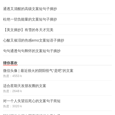
通透又清醒的高级文案短句子摘抄
杜绝一切负能量的文案短句子摘抄
【美文摘抄】有雪的冬天才完美
心酸又催泪的伤感emo文案短语子摘抄
句句通透句句释怀的文案短句子摘抄
猜你喜欢
微信头像 | 最近很火的阴阳怪气“是吧”的文案
热度：4553 k
适合星期天发朋友圈的文案
热度：2648 k
对一个人失望后死心的文案句子简短
热度：3020 k