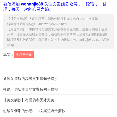
微信添加
wenanjie88
关注文案姐公众号，一段话，一哲
理，每天一次的心灵之旅。
【
【美文阅读】人间中秋节，清风伴圆月
】本文出自
皮先生文案馆
转载请注明原文链接：/meiwen/24675.html
【免责声明】：本网站部分图文来源或改编自互联网，主要目的在于信息
分享，让更多人获取所需阅读，版权归原作者所有，如侵犯到您的权益或
版权请及时告诉我们，我们将在24小时内删除！wenanjiejie#qq.com“#”换
成“@”
标签：
中秋节快乐
通透又清醒的高级文案短句子摘抄
杜绝一切负能量的文案短句子摘抄
【美文摘抄】有雪的冬天才完美
心酸又催泪的伤感emo文案短语子摘抄