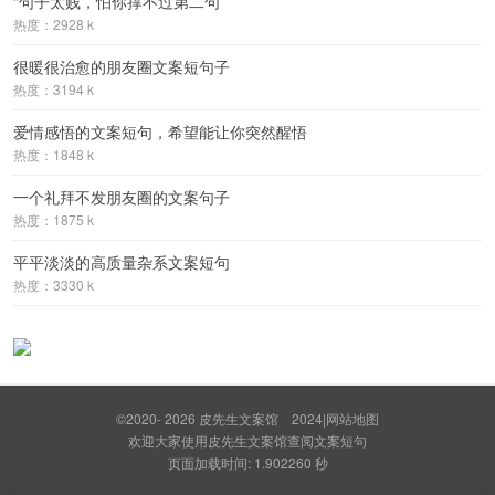
“句子太贱，怕你撑不过第二句”
热度：2928 k
很暖很治愈的朋友圈文案短句子
热度：3194 k
爱情感悟的文案短句，希望能让你突然醒悟
热度：1848 k
一个礼拜不发朋友圈的文案句子
热度：1875 k
平平淡淡的高质量杂系文案短句
热度：3330 k
©2020- 2026
皮先生文案馆
2024
|
网站地图
欢迎大家使用皮先生文案馆查阅文案短句
页面加载时间: 1.902260 秒