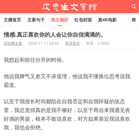
文摘首页
文案句子
美文摘抄
红包封面
真4K电影
网络热梗
恋爱家庭
微信头像
情感:真正喜欢你的人会让你自信满满的。
朋友圈文案
2022-11-11 22:46
夜读美文
热度：2,4490
皮先生文案馆
我想起和前任分开的时候。
他说我脾气又差又不讲道理，他说我不懂换位思考说我
霸道。
以至于我很长时间都陷在自我否定和自我怀疑的状态
里，我总觉得真的是我不够好，以至于再后来我遇见有
好感的男孩，根本不敢说喜欢，对方如果靠近我说喜欢
我，我也会拒绝。