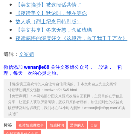
【美文摘抄】被这段话共情了
​【夜读美文】秋浓时，我在等你
故人叹（烈士纪念日特别版）
​【美文共享】冬来无恙，念如琉璃
夜读感悟的深度好文《这段话，救了我千千万次》
编辑：
文案姐
微信添加
wenanjie88
关注文案姐公众号，一段话，一哲
理，每天一次的心灵之旅。
【
情感:真正喜欢你的人会让你自信满满的。
】本文出自
皮先生文案馆
转载请注明原文链接：/meiwen/21545.html
【免责声明】：本网站部分图文来源或改编自互联网，主要目的在于信息
分享，让更多人获取所需阅读，版权归原作者所有，如侵犯到您的权益或
版权请及时告诉我们，我们将在24小时内删除！wenanjiejie#qq.com“#”换
成“@”
标签：
夜读情感微故事
情感树洞
爱你的人
自信
自我否定是什么心理