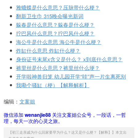
雅蠛蝶是什么意思？压脉带什么梗？
翻新卫生巾 315晚会曝光新词
躲春是什么意思？躲春是什么梗？
拧巴风什么意思？拧巴风什么梗？
海公牛是什么意思 海公牛是什么梗？
炸缸什么意思 炸缸什么梗？
身份证号末尾x含义是什么？ x到底什么意思？
裤里丝是什么意思？裤里丝什么埂？
开学啦神兽归笼 幼儿园开学“哇”声一片生离死别
我嘞个骚缸（梗）【解释解析】
编辑：
文案姐
微信添加
wenanjie88
关注文案姐公众号，一段话，一哲
理，每天一次的心灵之旅。
【
初三走亲戚为什么回家要早为什么？这又是什么梗？【解释】
】本文出