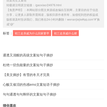
自
皮先生文案馆
转载请注明原文链接：/gaoxiao/24976.html
【免责声明】：本网站部分图文来源或改编自互联网，主要目的在于信息
分享，让更多人获取所需阅读，版权归原作者所有，如侵犯到您的权益或
版权请及时告诉我们，我们将在24小时内删除！wenanjiejie#qq.com“#”换
成“@”
标签：
初三走亲戚为什么回家要早
初三走亲戚什么梗
通透又清醒的高级文案短句子摘抄
杜绝一切负能量的文案短句子摘抄
【美文摘抄】有雪的冬天才完美
心酸又催泪的伤感emo文案短语子摘抄
句句通透句句释怀的文案短句子摘抄
猜你喜欢